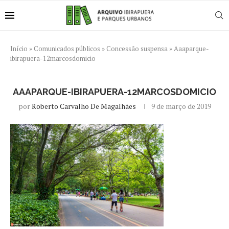
Início
»
Comunicados públicos
»
Concessão suspensa
»
Aaaparque-
ibirapuera-12marcosdomicio
AAAPARQUE-IBIRAPUERA-12MARCOSDOMICIO
por
Roberto Carvalho De Magalhães
9 de março de 2019