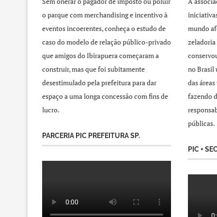
Sem onerar o pagador de imposto ou poluir
A associa
o parque com merchandising e incentivo à
iniciativ
eventos incoerentes, conheça o estudo de
mundo afo
caso do modelo de relação público-privado
zeladoria
que amigos do Ibirapuera começaram a
conservou
construir, mas que foi subitamente
no Brasil
desestimulado pela prefeitura para dar
das áreas
espaço a uma longa concessão com fins de
fazendo d
lucro.
responsab
públicas.
PARCERIA PIC PREFEITURA SP.
PIC + SE