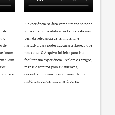
A experiência na área verde urbana só pode
il de
ser realmente sentida se in loco, e sabemos
o no
bem da relevância de ter material e
o de
narrativa para poder capturar a riqueza que
te foram
nos cerca. O Arquivo foi feito para isto,
agem? Com
facilitar sua experiência. Explore os artigos,
r os
mapas e roteiros para avistar aves,
s o risco
encontrar monumentos e curiosidades
históricas ou identificar as árvores.