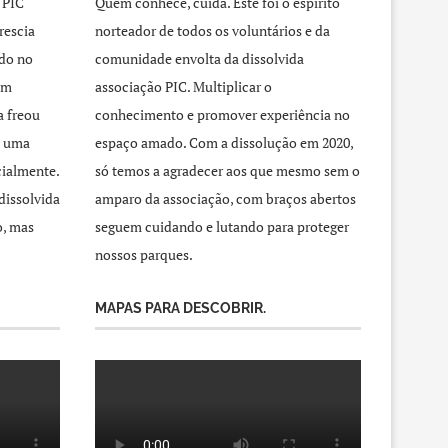
 PIC
Quem conhece, cuida. Este foi o espírito
rescia
norteador de todos os voluntários e da
do no
comunidade envolta da dissolvida
um
associação PIC. Multiplicar o
a freou
conhecimento e promover experiência no
a uma
espaço amado. Com a dissolução em 2020,
cialmente.
só temos a agradecer aos que mesmo sem o
dissolvida
amparo da associação, com braços abertos
o, mas
seguem cuidando e lutando para proteger
nossos parques.
MAPAS PARA DESCOBRIR.