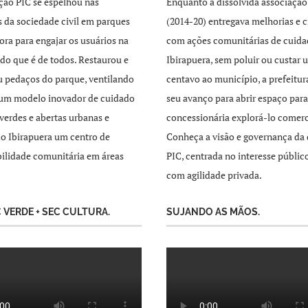
ção PIC se espelhou nas
Enquanto a dissolvida associação
as da sociedade civil em parques
(2014-20) entregava melhorias e c
ra para engajar os usuários na
com ações comunitárias de cuida
 do que é de todos. Restaurou e
Ibirapuera, sem poluir ou custar 
 pedaços do parque, ventilando
centavo ao município, a prefeitur
 um modelo inovador de cuidado
seu avanço para abrir espaço par
 verdes e abertas urbanas e
concessionária explorá-lo comer
o Ibirapuera um centro de
Conheça a visão e governança da 
ilidade comunitária em áreas
PIC, centrada no interesse públic
com agilidade privada.
C VERDE + SEC CULTURA.
SUJANDO AS MÃOS.