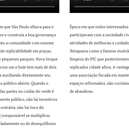
m que São Paulo olhava para o
Época em que todos interessados
zo e construía a boa governança
participavam com a sociedade civ
unto a comunidade com enorme
atividades de melhorias e cuidad
 de replicabilidade em praças,
Ibirapuera como o famoso mutirã
e pequenos parques. Nova Iorque
limpeza do PIC que posteriormen
com um e hoje tem mais de dois
replicados cidade afora. A vant
s auxiliando diretamente seu
uma associação focada em mante
o público aberto. Quando o
espaços reformados, não corriamo
 das partes no cuidar do verde é
de abandono.
mente público, não há incentivos
contrária, não há risco do
 irresponsável se multiplicar
ladamente ou de desequilíbrios