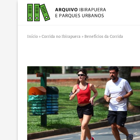
Início
»
Corrida no Ibirapuera
»
Benefícios da Corrida