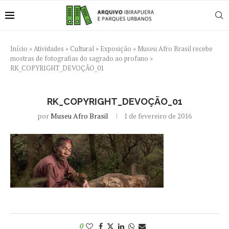
Início
»
Atividades
»
Cultural
»
Exposição
»
Museu Afro Brasil recebe
mostras de fotografias do sagrado ao profano
»
RK_COPYRIGHT_DEVOÇÃO_01
RK_COPYRIGHT_DEVOÇÃO_01
por
Museu Afro Brasil
1 de fevereiro de 2016
0