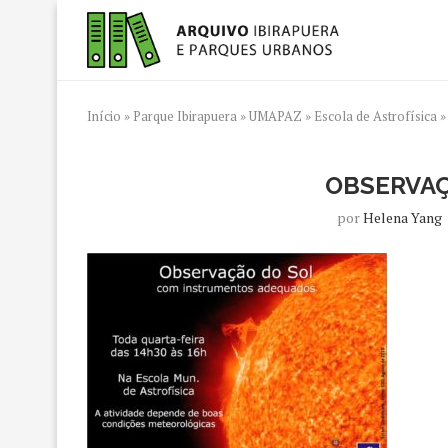
Início
»
Parque Ibirapuera
»
UMAPAZ
»
Escola de Astrofísica
OBSERVAÇ
por
Helena Yang