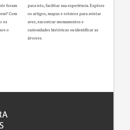
nte foram
para isto, facilitar sua experiência. Explore
agem? Com
os artigos, mapas e roteiros para avistar
r os
aves, encontrar monumentos e
mos o
curiosidades históricas ou identificar as
árvores.