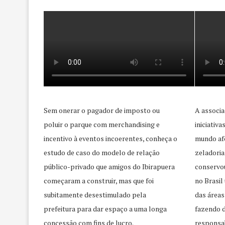
Sem onerar o pagador de imposto ou
A associa
poluir o parque com merchandising e
iniciativ
incentivo à eventos incoerentes, conheça o
mundo afo
estudo de caso do modelo de relação
zeladoria
público-privado que amigos do Ibirapuera
conservo
começaram a construir, mas que foi
no Brasil
subitamente desestimulado pela
das áreas
prefeitura para dar espaço a uma longa
fazendo d
concessão com fins de lucro.
responsab