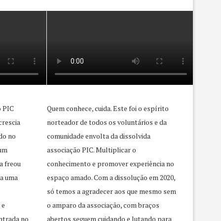
o PIC
Quem conhece, cuida. Este foi o espírito
crescia
norteador de todos os voluntários e da
do no
comunidade envolta da dissolvida
 um
associação PIC. Multiplicar o
a freou
conhecimento e promover experiência no
ra uma
espaço amado. Com a dissolução em 2020,
só temos a agradecer aos que mesmo sem
 e
o amparo da associação, com braços
ntrada no
abertos seguem cuidando e lutando para