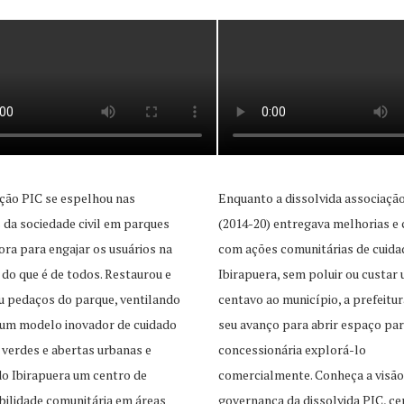
ção PIC se espelhou nas
Enquanto a dissolvida associaçã
as da sociedade civil em parques
(2014-20) entregava melhorias e 
ra para engajar os usuários na
com ações comunitárias de cuida
 do que é de todos. Restaurou e
Ibirapuera, sem poluir ou custar
u pedaços do parque, ventilando
centavo ao município, a prefeitur
 um modelo inovador de cuidado
seu avanço para abrir espaço pa
 verdes e abertas urbanas e
concessionária explorá-lo
o Ibirapuera um centro de
comercialmente. Conheça a visão
ilidade comunitária em áreas
governança da dissolvida PIC, ce