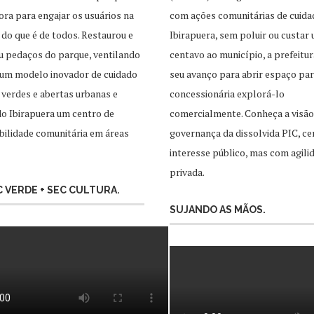
ra para engajar os usuários na
com ações comunitárias de cuida
 do que é de todos. Restaurou e
Ibirapuera, sem poluir ou custar
u pedaços do parque, ventilando
centavo ao município, a prefeitur
 um modelo inovador de cuidado
seu avanço para abrir espaço pa
 verdes e abertas urbanas e
concessionária explorá-lo
o Ibirapuera um centro de
comercialmente. Conheça a visão
ilidade comunitária em áreas
governança da dissolvida PIC, ce
interesse público, mas com agili
privada.
EC VERDE + SEC CULTURA.
SUJANDO AS MÃOS.