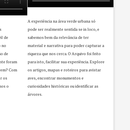
A experiência na área verde urbana só
s
pode ser realmente sentida se in loco, e
il de
sabemos bem da relevância de ter
o no
material e narrativa para poder capturar a
ão de
riqueza que nos cerca. O Arquivo foi feito
nte foram
para isto, facilitar sua experiência. Explore
agem? Com
os artigos, mapas e roteiros para avistar
r os
aves, encontrar monumentos e
mos o
curiosidades históricas ou identificar as
árvores.