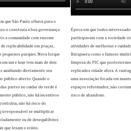
m que São Paulo olhava para o
zo e construía a boa governança
Época em que todos interessado
unto a comunidade com enorme
participavam com a sociedade civ
 de replicabilidade em praças,
atividades de melhorias e cuidad
e pequenos parques. Nova Iorque
Ibirapuera como o famoso mutir
com um e hoje tem mais de dois
limpeza do PIC que posteriorme
s auxiliando diretamente seu
replicados cidade afora. A vant
o público aberto. Quando o
uma associação focada em mante
 das partes no cuidar do verde é
espaços reformados, não corria
mente público, não há incentivos
risco de abandono.
contrária, não há risco do
 irresponsável se multiplicar
oladamente ou de desequilíbrios
is que lesam o erário.