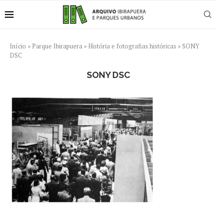
Início
»
Parque Ibirapuera
»
História e fotografias históricas
»
SONY
DSC
SONY DSC