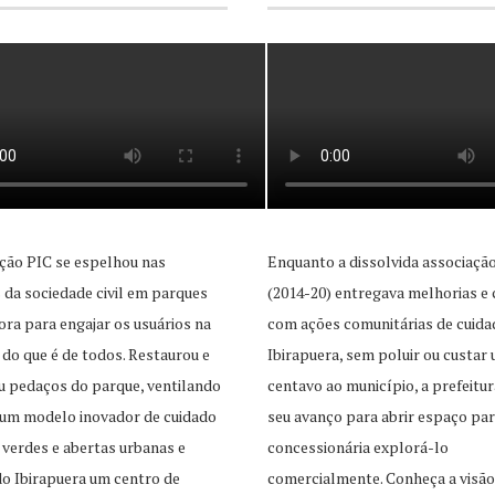
ção PIC se espelhou nas
Enquanto a dissolvida associaçã
as da sociedade civil em parques
(2014-20) entregava melhorias e 
ra para engajar os usuários na
com ações comunitárias de cuida
 do que é de todos. Restaurou e
Ibirapuera, sem poluir ou custar
u pedaços do parque, ventilando
centavo ao município, a prefeitur
 um modelo inovador de cuidado
seu avanço para abrir espaço pa
 verdes e abertas urbanas e
concessionária explorá-lo
o Ibirapuera um centro de
comercialmente. Conheça a visão