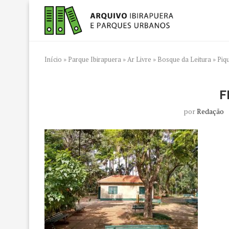
Início
»
Parque Ibirapuera
»
Ar Livre
»
Bosque da Leitura
»
Piq
F
por
Redação