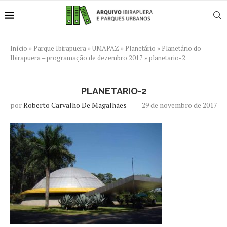
Início
»
Parque Ibirapuera
»
UMAPAZ
»
Planetário
»
Planetário do
Ibirapuera – programação de dezembro 2017
»
planetario-2
PLANETARIO-2
por
Roberto Carvalho De Magalhães
29 de novembro de 2017