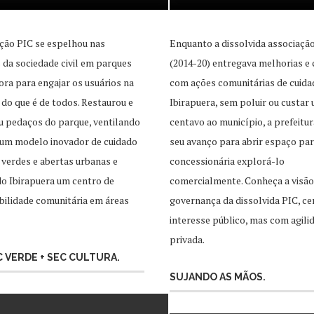
ção PIC se espelhou nas
Enquanto a dissolvida associaçã
as da sociedade civil em parques
(2014-20) entregava melhorias e 
ra para engajar os usuários na
com ações comunitárias de cuida
 do que é de todos. Restaurou e
Ibirapuera, sem poluir ou custar
u pedaços do parque, ventilando
centavo ao município, a prefeitur
 um modelo inovador de cuidado
seu avanço para abrir espaço pa
 verdes e abertas urbanas e
concessionária explorá-lo
o Ibirapuera um centro de
comercialmente. Conheça a visão
ilidade comunitária em áreas
governança da dissolvida PIC, ce
interesse público, mas com agili
privada.
EC VERDE + SEC CULTURA.
SUJANDO AS MÃOS.