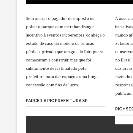
Sem onerar o pagador de imposto ou
A associa
poluir o parque com merchandising e
iniciativ
incentivo à eventos incoerentes, conheça o
mundo afo
estudo de caso do modelo de relação
zeladoria
público-privado que amigos do Ibirapuera
conservo
começaram a construir, mas que foi
no Brasil
subitamente desestimulado pela
das áreas
prefeitura para dar espaço a uma longa
fazendo d
concessão com fins de lucro.
responsab
públicas.
PARCERIA PIC PREFEITURA SP.
PIC + S