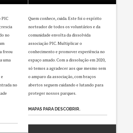
o PIC
Quem conhece, cuida. Este foi o espírito
crescia
norteador de todos os voluntários e da
do no
comunidade envolta da dissolvida
 um
associação PIC. Multiplicar o
a freou
conhecimento e promover experiência no
ra uma
espaço amado. Com a dissolução em 2020,
só temos a agradecer aos que mesmo sem
 e
o amparo da associação, com braços
ntrada no
abertos seguem cuidando e lutando para
dade
proteger nossos parques.
MAPAS PARA DESCOBRIR.