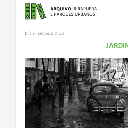
Início
»
jardim de chuva
JARDI