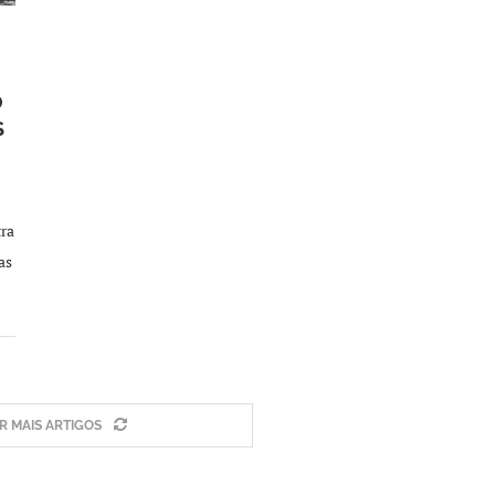
O
S
tra
as
 MAIS ARTIGOS