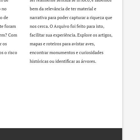
o no
bem da relevância de ter material e
o de
narrativa para poder capturar a riqueza que
te foram
nos cerca. O Arquivo foi feito para isto,
agem? Com
facilitar sua experiência. Explore os artigos,
r os
mapas e roteiros para avistar aves,
s o risco
encontrar monumentos e curiosidades
históricas ou identificar as árvores.