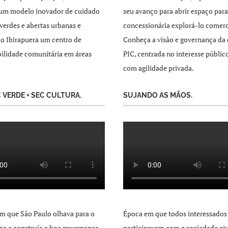
 um modelo inovador de cuidado
seu avanço para abrir espaço par
 verdes e abertas urbanas e
concessionária explorá-lo comer
o Ibirapuera um centro de
Conheça a visão e governança da 
ilidade comunitária em áreas
PIC, centrada no interesse públic
com agilidade privada.
C VERDE + SEC CULTURA.
SUJANDO AS MÃOS.
m que São Paulo olhava para o
Época em que todos interessados
zo e construía a boa governança
participavam com a sociedade civ