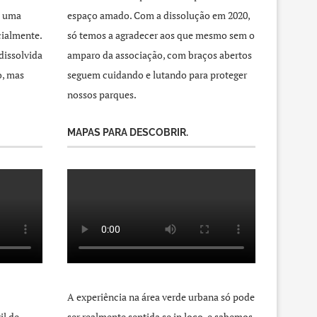
a uma
espaço amado. Com a dissolução em 2020,
cialmente.
só temos a agradecer aos que mesmo sem o
dissolvida
amparo da associação, com braços abertos
o, mas
seguem cuidando e lutando para proteger
nossos parques.
MAPAS PARA DESCOBRIR.
A experiência na área verde urbana só pode
il de
ser realmente sentida se in loco, e sabemos