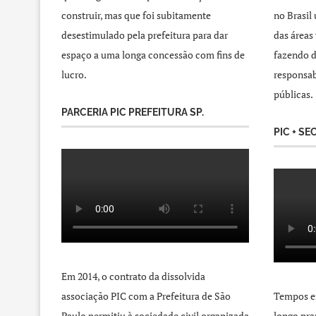
construir, mas que foi subitamente
no Brasil
desestimulado pela prefeitura para dar
das áreas
espaço a uma longa concessão com fins de
fazendo d
lucro.
responsab
públicas.
PARCERIA PIC PREFEITURA SP.
PIC + SE
Em 2014, o contrato da dissolvida
associação PIC com a Prefeitura de São
Tempos e
Paulo permitiu à sociedade civil organizada
longo pra