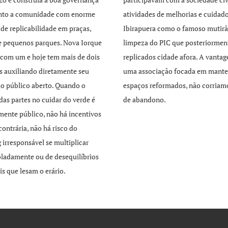
unto a comunidade com enorme
atividades de melhorias e cuidad
 de replicabilidade em praças,
Ibirapuera como o famoso mutirã
e pequenos parques. Nova Iorque
limpeza do PIC que posteriormen
com um e hoje tem mais de dois
replicados cidade afora. A vant
s auxiliando diretamente seu
uma associação focada em mante
o público aberto. Quando o
espaços reformados, não corriamo
 das partes no cuidar do verde é
de abandono.
mente público, não há incentivos
contrária, não há risco do
 irresponsável se multiplicar
ladamente ou de desequilíbrios
is que lesam o erário.