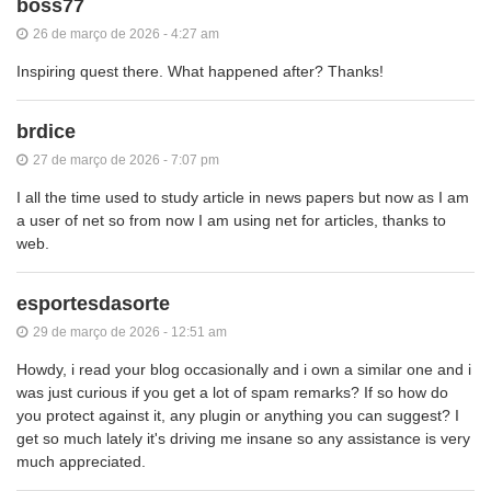
boss77
26 de março de 2026 - 4:27 am
Inspiring quest there. What happened after? Thanks!
brdice
27 de março de 2026 - 7:07 pm
I all the time used to study article in news papers but now as I am
a user of net so from now I am using net for articles, thanks to
web.
esportesdasorte
29 de março de 2026 - 12:51 am
Howdy, i read your blog occasionally and i own a similar one and i
was just curious if you get a lot of spam remarks? If so how do
you protect against it, any plugin or anything you can suggest? I
get so much lately it's driving me insane so any assistance is very
much appreciated.