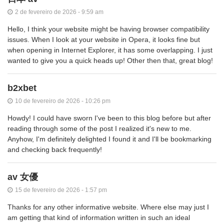
2 de fevereiro de 2026 - 9:59 am
Hello, I think your website might be having browser compatibility
issues. When I look at your website in Opera, it looks fine but
when opening in Internet Explorer, it has some overlapping. I just
wanted to give you a quick heads up! Other then that, great blog!
b2xbet
10 de fevereiro de 2026 - 10:26 pm
Howdy! I could have sworn I've been to this blog before but after
reading through some of the post I realized it's new to me.
Anyhow, I'm definitely delighted I found it and I'll be bookmarking
and checking back frequently!
av 女優
15 de fevereiro de 2026 - 1:57 pm
Thanks for any other informative website. Where else may just I
am getting that kind of information written in such an ideal