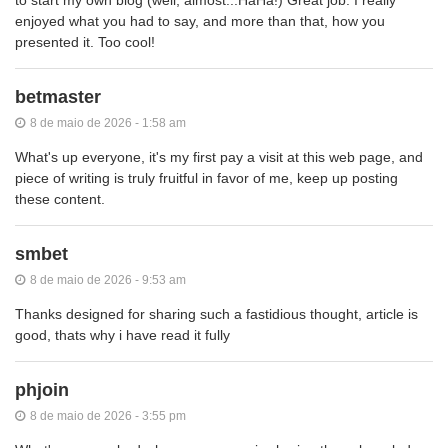
enjoyed what you had to say, and more than that, how you
presented it. Too cool!
betmaster
8 de maio de 2026 - 1:58 am
What's up everyone, it's my first pay a visit at this web page, and
piece of writing is truly fruitful in favor of me, keep up posting
these content.
smbet
8 de maio de 2026 - 9:53 am
Thanks designed for sharing such a fastidious thought, article is
good, thats why i have read it fully
phjoin
8 de maio de 2026 - 3:55 pm