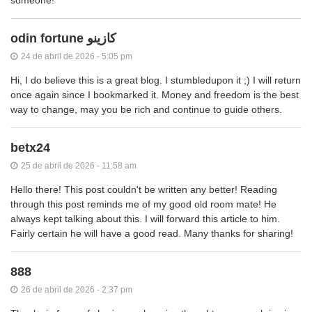
odin fortune كازينو
24 de abril de 2026 - 5:05 pm
Hi, I do believe this is a great blog. I stumbledupon it ;) I will return
once again since I bookmarked it. Money and freedom is the best
way to change, may you be rich and continue to guide others.
betx24
25 de abril de 2026 - 11:58 am
Hello there! This post couldn't be written any better! Reading
through this post reminds me of my good old room mate! He
always kept talking about this. I will forward this article to him.
Fairly certain he will have a good read. Many thanks for sharing!
888
26 de abril de 2026 - 2:37 pm