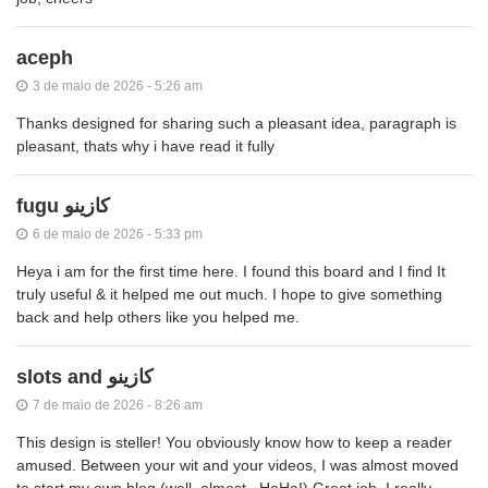
aceph
3 de maio de 2026 - 5:26 am
Thanks designed for sharing such a pleasant idea, paragraph is
pleasant, thats why i have read it fully
fugu كازينو
6 de maio de 2026 - 5:33 pm
Heya i am for the first time here. I found this board and I find It
truly useful & it helped me out much. I hope to give something
back and help others like you helped me.
slots and كازينو
7 de maio de 2026 - 8:26 am
This design is steller! You obviously know how to keep a reader
amused. Between your wit and your videos, I was almost moved
to start my own blog (well, almost...HaHa!) Great job. I really