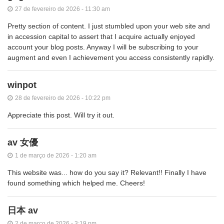
27 de fevereiro de 2026 - 11:30 am
Pretty section of content. I just stumbled upon your web site and
in accession capital to assert that I acquire actually enjoyed
account your blog posts. Anyway I will be subscribing to your
augment and even I achievement you access consistently rapidly.
winpot
28 de fevereiro de 2026 - 10:22 pm
Appreciate this post. Will try it out.
av 女優
1 de março de 2026 - 1:20 am
This website was... how do you say it? Relevant!! Finally I have
found something which helped me. Cheers!
日本 av
2 de março de 2026 - 3:19 pm