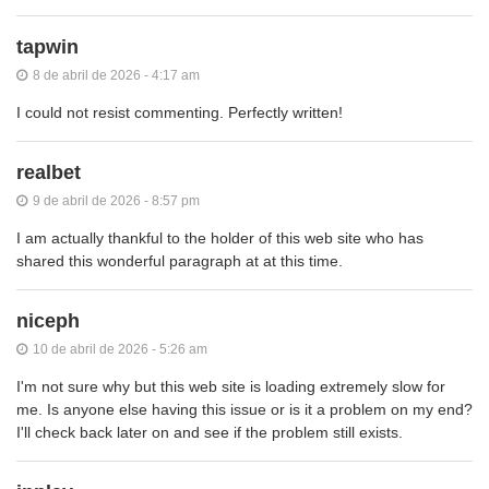
tapwin
8 de abril de 2026 - 4:17 am
I could not resist commenting. Perfectly written!
realbet
9 de abril de 2026 - 8:57 pm
I am actually thankful to the holder of this web site who has
shared this wonderful paragraph at at this time.
niceph
10 de abril de 2026 - 5:26 am
I'm not sure why but this web site is loading extremely slow for
me. Is anyone else having this issue or is it a problem on my end?
I'll check back later on and see if the problem still exists.