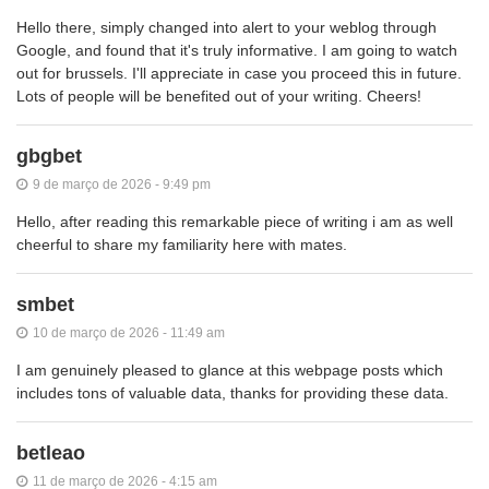
Hello there, simply changed into alert to your weblog through
Google, and found that it's truly informative. I am going to watch
out for brussels. I'll appreciate in case you proceed this in future.
Lots of people will be benefited out of your writing. Cheers!
gbgbet
9 de março de 2026 - 9:49 pm
Hello, after reading this remarkable piece of writing i am as well
cheerful to share my familiarity here with mates.
smbet
10 de março de 2026 - 11:49 am
I am genuinely pleased to glance at this webpage posts which
includes tons of valuable data, thanks for providing these data.
betleao
11 de março de 2026 - 4:15 am