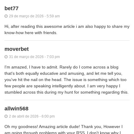
bet77
29 de março de 2026 - 5:59 am
Hi, after reading this awesome article i am also happy to share my
know-how here with friends.
moverbet
31 de março de 2026 - 7:03 pm
I'm amazed, I have to admit. Rarely do I come across a blog
that's both equally educative and amusing, and let me tell you,
you've hit the nail on the head. The issue is something which too
few people are speaking intelligently about. I am very happy I
stumbled across this during my hunt for something regarding this.
allwin568
2 de abril de 2026 - 6:00 pm
Oh my goodness! Amazing article dude! Thank you, However I
am going through problems with your RSS. I don't know why I