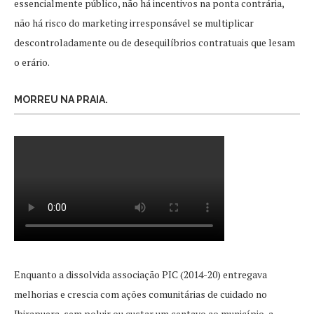
essencialmente público, não há incentivos na ponta contrária,
não há risco do marketing irresponsável se multiplicar
descontroladamente ou de desequilíbrios contratuais que lesam
o erário.
MORREU NA PRAIA.
Enquanto a dissolvida associação PIC (2014-20) entregava
melhorias e crescia com ações comunitárias de cuidado no
Ibirapuera, sem poluir ou custar um centavo ao município, a