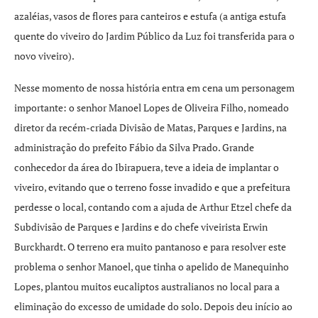
azaléias, vasos de flores para canteiros e estufa (a antiga estufa
quente do viveiro do Jardim Público da Luz foi transferida para o
novo viveiro).
Nesse momento de nossa história entra em cena um personagem
importante: o senhor Manoel Lopes de Oliveira Filho, nomeado
diretor da recém-criada Divisão de Matas, Parques e Jardins, na
administração do prefeito Fábio da Silva Prado. Grande
conhecedor da área do Ibirapuera, teve a ideia de implantar o
viveiro, evitando que o terreno fosse invadido e que a prefeitura
perdesse o local, contando com a ajuda de Arthur Etzel chefe da
Subdivisão de Parques e Jardins e do chefe viveirista Erwin
Burckhardt. O terreno era muito pantanoso e para resolver este
problema o senhor Manoel, que tinha o apelido de Manequinho
Lopes, plantou muitos eucaliptos australianos no local para a
eliminação do excesso de umidade do solo. Depois deu início ao