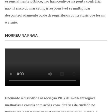
essencialmente público, não há incentivos na ponta contrária,
não há risco do marketing irresponsável se multiplicar
descontroladamente ou de desequilíbrios contratuais que lesam
o erário.
MORREU NA PRAIA.
Enquanto a dissolvida associação PIC (2014-20) entregava
melhorias e crescia com ações comunitárias de cuidado no
Ibirapuera, sem poluir ou custar um centavo ao município, a