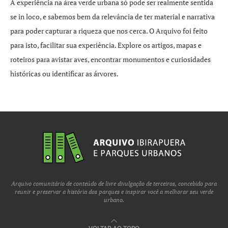
A experiência na área verde urbana só pode ser realmente sentida
se in loco, e sabemos bem da relevância de ter material e narrativa
para poder capturar a riqueza que nos cerca. O Arquivo foi feito
para isto, facilitar sua experiência. Explore os artigos, mapas e
roteiros para avistar aves, encontrar monumentos e curiosidades
históricas ou identificar as árvores.
Arquivo comunitário de conteúdo de livre divulgação de terceiros, concebido para
reunir e preservar a história dos parques e inspirar você a melhorar seu verde
urbano.