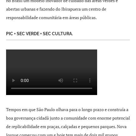
no Brasil um modelo inovador de cuidado das áreas verdes e
abertas urbanas e fazendo do Ibirapuera um centro de
responsabilidade comunitária em áreas públicas.
PIC + SEC VERDE + SEC CULTURA.
Tempos em que São Paulo olhava para o longo prazo e construía a
boa governança cidadã junto a comunidade com enorme potencial
de replicabilidade em praças, calçadas e pequenos parques. Nova
Iorque começou com um e hoje tem mais de dois mil grupos