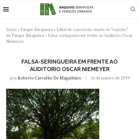
Início
»
Parque Ibirapuera
»
Edital de concessão: morte do “espírito”
do Parque Ibirapuera
»
Falsa-seringueira em frente ao Auditorio Oscar
Niemeyer
FALSA-SERINGUEIRA EM FRENTE AO
AUDITORIO OSCAR NIEMEYER
por
Roberto Carvalho De Magalhães
16 de janeiro de 2019