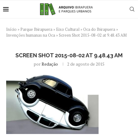
Início
»
Parque Ibirapuera
»
Eixo Cultural
»
Oca do Ibirapuera
»
Invenções humanas na Oca
»
Screen Shot 2015-08-02 at 9.48.43 AM
SCREEN SHOT 2015-08-02 AT 9.48.43 AM
por
Redação
2 de agosto de 2015