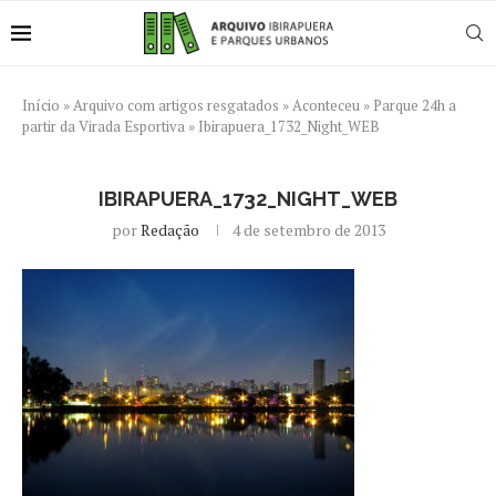
Início
»
Arquivo com artigos resgatados
»
Aconteceu
»
Parque 24h a
partir da Virada Esportiva
»
Ibirapuera_1732_Night_WEB
IBIRAPUERA_1732_NIGHT_WEB
por
Redação
4 de setembro de 2013