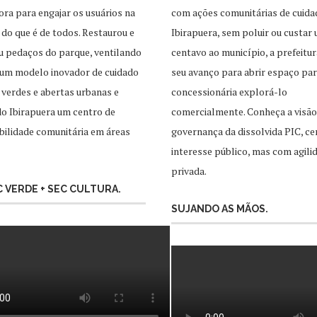
ra para engajar os usuários na
com ações comunitárias de cuida
 do que é de todos. Restaurou e
Ibirapuera, sem poluir ou custar
u pedaços do parque, ventilando
centavo ao município, a prefeitur
 um modelo inovador de cuidado
seu avanço para abrir espaço pa
 verdes e abertas urbanas e
concessionária explorá-lo
o Ibirapuera um centro de
comercialmente. Conheça a visão
ilidade comunitária em áreas
governança da dissolvida PIC, ce
interesse público, mas com agili
privada.
EC VERDE + SEC CULTURA.
SUJANDO AS MÃOS.