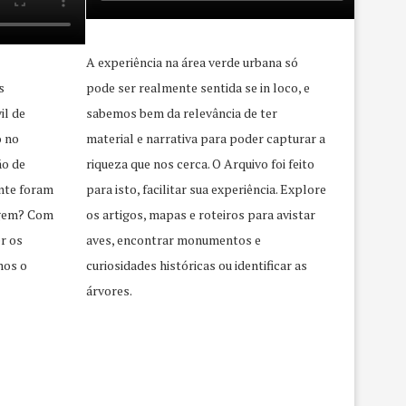
A experiência na área verde urbana só
s
pode ser realmente sentida se in loco, e
il de
sabemos bem da relevância de ter
o no
material e narrativa para poder capturar a
ão de
riqueza que nos cerca. O Arquivo foi feito
nte foram
para isto, facilitar sua experiência. Explore
agem? Com
os artigos, mapas e roteiros para avistar
r os
aves, encontrar monumentos e
mos o
curiosidades históricas ou identificar as
árvores.