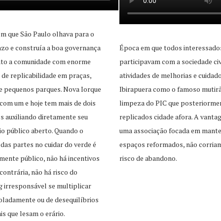
m que São Paulo olhava para o
zo e construía a boa governança
Época em que todos interessado
unto a comunidade com enorme
participavam com a sociedade civ
 de replicabilidade em praças,
atividades de melhorias e cuidad
e pequenos parques. Nova Iorque
Ibirapuera como o famoso mutir
com um e hoje tem mais de dois
limpeza do PIC que posteriorme
s auxiliando diretamente seu
replicados cidade afora. A vant
o público aberto. Quando o
uma associação focada em mante
 das partes no cuidar do verde é
espaços reformados, não corria
mente público, não há incentivos
risco de abandono.
contrária, não há risco do
 irresponsável se multiplicar
oladamente ou de desequilíbrios
is que lesam o erário.