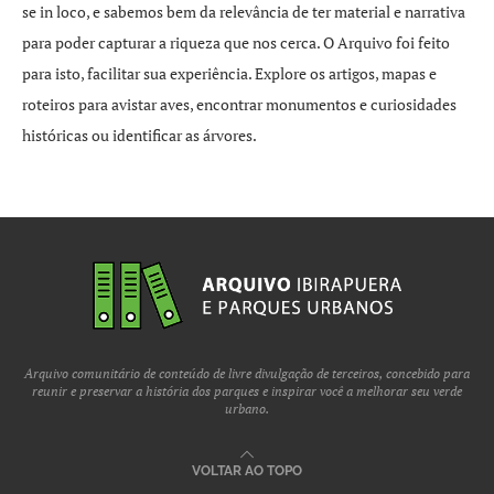
se in loco, e sabemos bem da relevância de ter material e narrativa
para poder capturar a riqueza que nos cerca. O Arquivo foi feito
para isto, facilitar sua experiência. Explore os artigos, mapas e
roteiros para avistar aves, encontrar monumentos e curiosidades
históricas ou identificar as árvores.
Arquivo comunitário de conteúdo de livre divulgação de terceiros, concebido para
reunir e preservar a história dos parques e inspirar você a melhorar seu verde
urbano.
VOLTAR AO TOPO