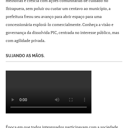
melhorias e crescia com ações comunitárias de cuidado no
Ibirapuera, sem poluir ou custar um centavo ao município, a
prefeitura freou seu avanço para abrir espaço para uma
concessionária explorá-lo comercialmente. Conheça a visão e
governança da dissolvida PIC, centrada no interesse público, mas
com agilidade privada.
SUJANDO AS MÃOS.
Época em que todos interessados participavam com a sociedade