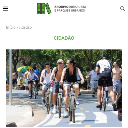
Início
»
cidadão
CIDADÃO