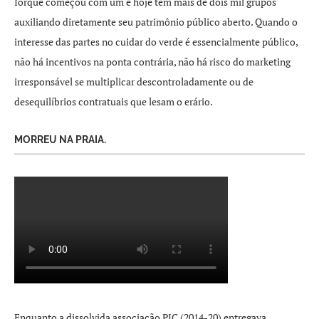
Iorque começou com um e hoje tem mais de dois mil grupos
auxiliando diretamente seu patrimônio público aberto. Quando o
interesse das partes no cuidar do verde é essencialmente público,
não há incentivos na ponta contrária, não há risco do marketing
irresponsável se multiplicar descontroladamente ou de
desequilíbrios contratuais que lesam o erário.
MORREU NA PRAIA.
Enquanto a dissolvida associação PIC (2014-20) entregava