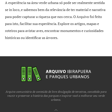
A experiência na área verde urbana só pode ser realmente sentida
se in loco, e sabemos bem da relevância de ter material e narrativa
para poder capturar a riqueza que nos cerca. O Arquivo foi feito
para isto, facilitar sua experiência. Explore os artigos, mapas e
roteiros para avistar aves, encontrar monumentos e curiosidades
históricas ou identificar as árvores.
Arquivo comunitário de conteúdo de livre divulgação de terceiros, concebido para
reunir e preservar a história dos parques e inspirar você a melhorar seu verde
urbano.