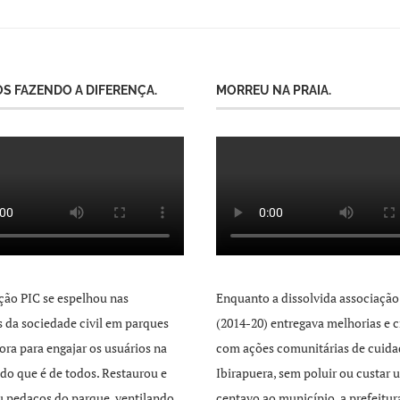
S FAZENDO A DIFERENÇA.
MORREU NA PRAIA.
ção PIC se espelhou nas
Enquanto a dissolvida associação
as da sociedade civil em parques
(2014-20) entregava melhorias e c
ra para engajar os usuários na
com ações comunitárias de cuida
 do que é de todos. Restaurou e
Ibirapuera, sem poluir ou custar 
 pedaços do parque, ventilando
centavo ao município, a prefeitur