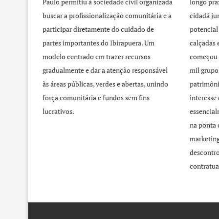
Paulo permitiu à sociedade civil organizada
longo pra
buscar a profissionalização comunitária e a
cidadã j
participar diretamente do cuidado de
potencial
partes importantes do Ibirapuera. Um
calçadas 
modelo centrado em trazer recursos
começou 
gradualmente e dar a atenção responsável
mil grupo
às áreas públicas, verdes e abertas, unindo
patrimôni
força comunitária e fundos sem fins
interesse
lucrativos.
essencial
na ponta 
marketing
descontro
contratua