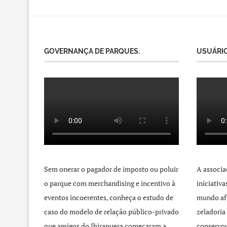
GOVERNANÇA DE PARQUES.
USUÁRIO
Sem onerar o pagador de imposto ou poluir
A associa
o parque com merchandising e incentivo à
iniciativ
eventos incoerentes, conheça o estudo de
mundo afo
caso do modelo de relação público-privado
zeladoria
que amigos do Ibirapuera começaram a
conservou