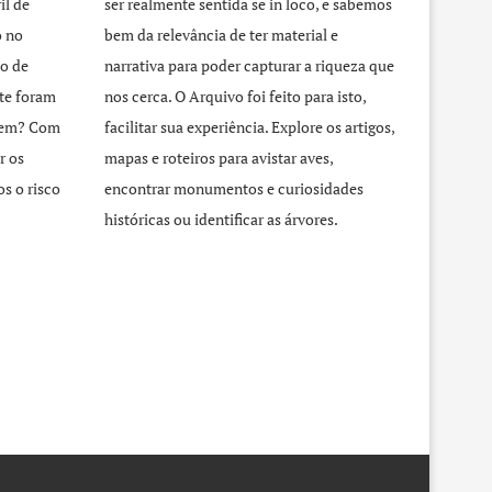
il de
ser realmente sentida se in loco, e sabemos
o no
bem da relevância de ter material e
o de
narrativa para poder capturar a riqueza que
te foram
nos cerca. O Arquivo foi feito para isto,
agem? Com
facilitar sua experiência. Explore os artigos,
r os
mapas e roteiros para avistar aves,
s o risco
encontrar monumentos e curiosidades
históricas ou identificar as árvores.