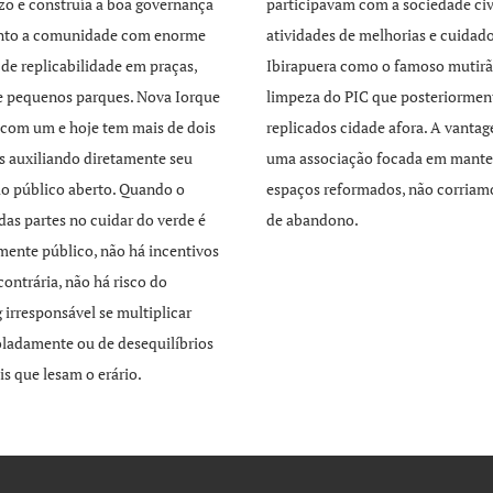
zo e construía a boa governança
participavam com a sociedade civ
unto a comunidade com enorme
atividades de melhorias e cuidad
 de replicabilidade em praças,
Ibirapuera como o famoso mutirã
e pequenos parques. Nova Iorque
limpeza do PIC que posteriormen
com um e hoje tem mais de dois
replicados cidade afora. A vant
s auxiliando diretamente seu
uma associação focada em mante
o público aberto. Quando o
espaços reformados, não corriamo
 das partes no cuidar do verde é
de abandono.
mente público, não há incentivos
contrária, não há risco do
 irresponsável se multiplicar
ladamente ou de desequilíbrios
is que lesam o erário.