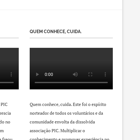
QUEM CONHECE, CUIDA.
 PIC
Quem conhece, cuida. Este foi o espírito
rescia
norteador de todos os voluntários e da
do no
comunidade envolta da dissolvida
um
associação PIC. Multiplicar o
a freou
conhecimento e promover experiência no