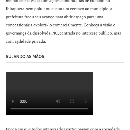
melhorias e crescia com ações comunitárias de cuidado no
Ibirapuera, sem poluir ou custar um centavo ao município, a
prefeitura freou seu avanço para abrir espaço para uma
concessionária explorá-lo comercialmente. Conheça a visão e
governança da dissolvida PIC, centrada no interesse público, mas
com agilidade privada.
SUJANDO AS MÃOS.
Época em que todos interessados participavam com a sociedade