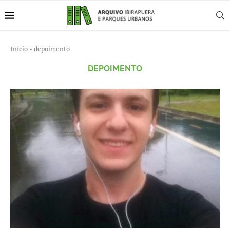
Início
»
depoimento
DEPOIMENTO