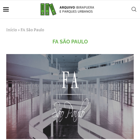
Início
»
FA São Paulo
FA SÃO PAULO