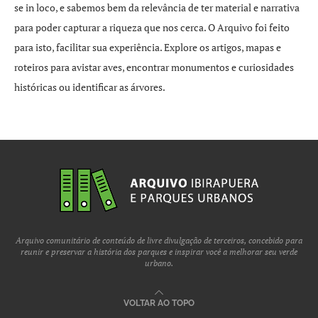
se in loco, e sabemos bem da relevância de ter material e narrativa
para poder capturar a riqueza que nos cerca. O Arquivo foi feito
para isto, facilitar sua experiência. Explore os artigos, mapas e
roteiros para avistar aves, encontrar monumentos e curiosidades
históricas ou identificar as árvores.
Arquivo comunitário de conteúdo de livre divulgação de terceiros, concebido para
reunir e preservar a história dos parques e inspirar você a melhorar seu verde
urbano.
VOLTAR AO TOPO