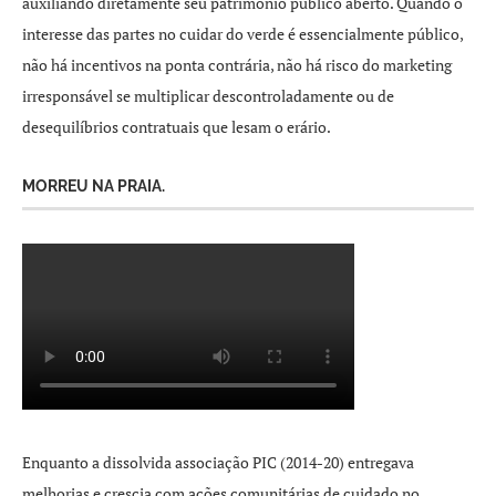
auxiliando diretamente seu patrimônio público aberto. Quando o
interesse das partes no cuidar do verde é essencialmente público,
não há incentivos na ponta contrária, não há risco do marketing
irresponsável se multiplicar descontroladamente ou de
desequilíbrios contratuais que lesam o erário.
MORREU NA PRAIA.
Enquanto a dissolvida associação PIC (2014-20) entregava
melhorias e crescia com ações comunitárias de cuidado no