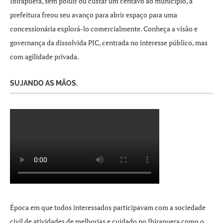
Ibirapuera, sem poluir ou custar um centavo ao município, a
prefeitura freou seu avanço para abrir espaço para uma
concessionária explorá-lo comercialmente. Conheça a visão e
governança da dissolvida PIC, centrada no interesse público, mas
com agilidade privada.
SUJANDO AS MÃOS.
Época em que todos interessados participavam com a sociedade
civil de atividades de melhorias e cuidado no Ibirapuera como o