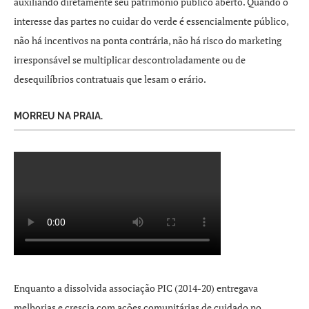
auxiliando diretamente seu patrimônio público aberto. Quando o
interesse das partes no cuidar do verde é essencialmente público,
não há incentivos na ponta contrária, não há risco do marketing
irresponsável se multiplicar descontroladamente ou de
desequilíbrios contratuais que lesam o erário.
MORREU NA PRAIA.
Enquanto a dissolvida associação PIC (2014-20) entregava
melhorias e crescia com ações comunitárias de cuidado no