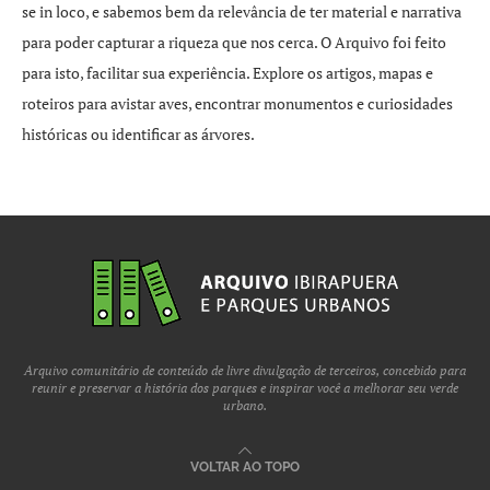
se in loco, e sabemos bem da relevância de ter material e narrativa
para poder capturar a riqueza que nos cerca. O Arquivo foi feito
para isto, facilitar sua experiência. Explore os artigos, mapas e
roteiros para avistar aves, encontrar monumentos e curiosidades
históricas ou identificar as árvores.
Arquivo comunitário de conteúdo de livre divulgação de terceiros, concebido para
reunir e preservar a história dos parques e inspirar você a melhorar seu verde
urbano.
VOLTAR AO TOPO