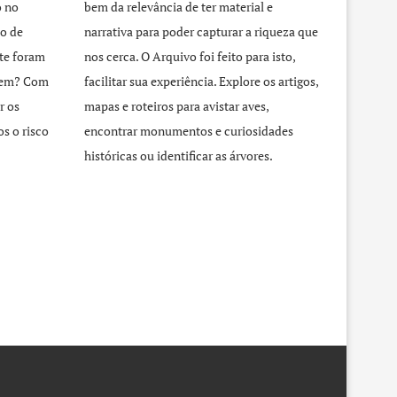
o no
bem da relevância de ter material e
o de
narrativa para poder capturar a riqueza que
te foram
nos cerca. O Arquivo foi feito para isto,
agem? Com
facilitar sua experiência. Explore os artigos,
r os
mapas e roteiros para avistar aves,
s o risco
encontrar monumentos e curiosidades
históricas ou identificar as árvores.