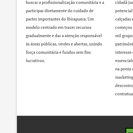
buscar a profissionalização comunitária e a
cidadã j
participar diretamente do cuidado de
potencial
partes importantes do Ibirapuera. Um
calçadas 
modelo centrado em trazer recursos
começou 
gradualmente e dar a atenção responsável
mil grupo
às áreas públicas, verdes e abertas, unindo
patrimôni
força comunitária e fundos sem fins
interesse
lucrativos.
essencial
na ponta 
marketing
descontro
contratua