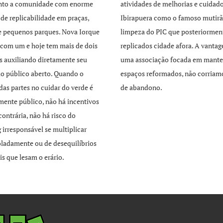
unto a comunidade com enorme
atividades de melhorias e cuidad
 de replicabilidade em praças,
Ibirapuera como o famoso mutirã
e pequenos parques. Nova Iorque
limpeza do PIC que posteriormen
com um e hoje tem mais de dois
replicados cidade afora. A vant
s auxiliando diretamente seu
uma associação focada em mante
o público aberto. Quando o
espaços reformados, não corriamo
 das partes no cuidar do verde é
de abandono.
mente público, não há incentivos
contrária, não há risco do
 irresponsável se multiplicar
ladamente ou de desequilíbrios
is que lesam o erário.