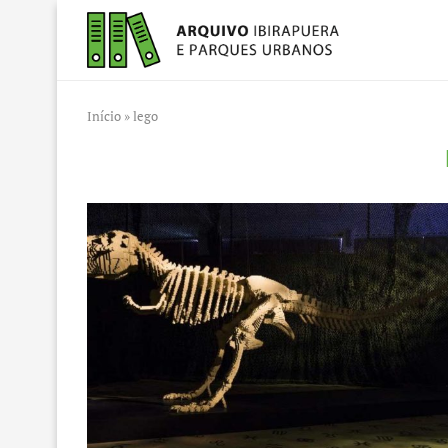
Início
»
lego