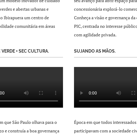
 um modelo inovador de cuidado
seu avanço para abrir espaço par
 verdes e abertas urbanas e
concessionária explorá-lo comer
o Ibirapuera um centro de
Conheça a visão e governança da 
ilidade comunitária em áreas
PIC, centrada no interesse públic
com agilidade privada.
C VERDE + SEC CULTURA.
SUJANDO AS MÃOS.
m que São Paulo olhava para o
Época em que todos interessados
zo e construía a boa governança
participavam com a sociedade civ