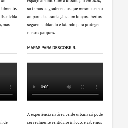
a uma
espaço amado. Com a dissolução em 2020,
cialmente.
só temos a agradecer aos que mesmo sem o
dissolvida
amparo da associação, com braços abertos
o, mas
seguem cuidando e lutando para proteger
nossos parques.
MAPAS PARA DESCOBRIR.
A experiência na área verde urbana só pode
il de
ser realmente sentida se in loco, e sabemos