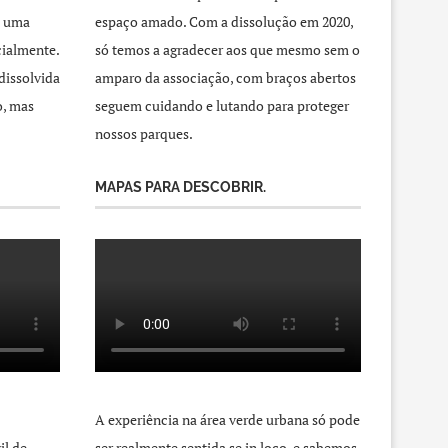
a uma
espaço amado. Com a dissolução em 2020,
cialmente.
só temos a agradecer aos que mesmo sem o
dissolvida
amparo da associação, com braços abertos
o, mas
seguem cuidando e lutando para proteger
nossos parques.
MAPAS PARA DESCOBRIR.
A experiência na área verde urbana só pode
il de
ser realmente sentida se in loco, e sabemos