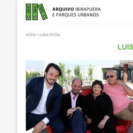
Início
»
Luisa Strina
LUI