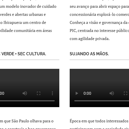
 um modelo inovador de cuidado
seu avanço para abrir espaço par
 verdes e abertas urbanas e
concessionária explorá-lo comer
o Ibirapuera um centro de
Conheça a visão e governança da 
ilidade comunitária em áreas
PIC, centrada no interesse públic
com agilidade privada.
C VERDE + SEC CULTURA.
SUJANDO AS MÃOS.
m que São Paulo olhava para o
Época em que todos interessados
zo e construía a boa governança
participavam com a sociedade civ