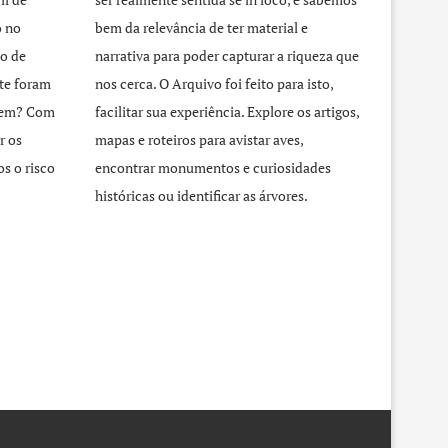
o no
bem da relevância de ter material e
o de
narrativa para poder capturar a riqueza que
te foram
nos cerca. O Arquivo foi feito para isto,
agem? Com
facilitar sua experiência. Explore os artigos,
r os
mapas e roteiros para avistar aves,
s o risco
encontrar monumentos e curiosidades
históricas ou identificar as árvores.