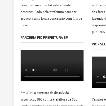
construir, mas que foi subitamente
no Brasil
desestimulado pela prefeitura para dar
das áreas
espaço a uma longa concessão com fins de
fazendo d
lucro.
responsab
públicas.
PARCERIA PIC PREFEITURA SP.
PIC + SE
Em 2014, o contrato da dissolvida
associação PIC com a Prefeitura de São
Tempos e
Paulo permitiu à sociedade civil organizada
longo pra