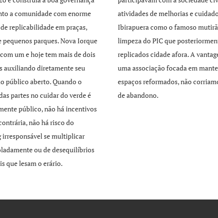
unto a comunidade com enorme
atividades de melhorias e cuidad
 de replicabilidade em praças,
Ibirapuera como o famoso mutirã
e pequenos parques. Nova Iorque
limpeza do PIC que posteriormen
com um e hoje tem mais de dois
replicados cidade afora. A vant
s auxiliando diretamente seu
uma associação focada em mante
o público aberto. Quando o
espaços reformados, não corriamo
 das partes no cuidar do verde é
de abandono.
mente público, não há incentivos
contrária, não há risco do
 irresponsável se multiplicar
ladamente ou de desequilíbrios
is que lesam o erário.