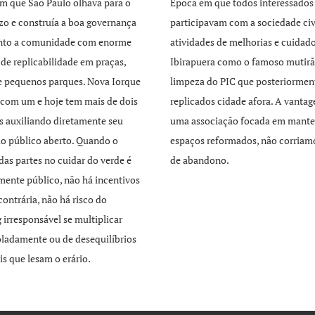
m que São Paulo olhava para o
Época em que todos interessados
zo e construía a boa governança
participavam com a sociedade civ
unto a comunidade com enorme
atividades de melhorias e cuidad
 de replicabilidade em praças,
Ibirapuera como o famoso mutirã
e pequenos parques. Nova Iorque
limpeza do PIC que posteriormen
com um e hoje tem mais de dois
replicados cidade afora. A vant
s auxiliando diretamente seu
uma associação focada em mante
o público aberto. Quando o
espaços reformados, não corriamo
 das partes no cuidar do verde é
de abandono.
mente público, não há incentivos
contrária, não há risco do
 irresponsável se multiplicar
ladamente ou de desequilíbrios
is que lesam o erário.