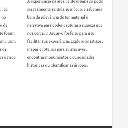
A experiência na área verde urbana só pode
il de
ser realmente sentida se in loco, e sabemos
o no
bem da relevância de ter material e
o de
narrativa para poder capturar a riqueza que
te foram
nos cerca. O Arquivo foi feito para isto,
agem? Com
facilitar sua experiência. Explore os artigos,
r os
mapas e roteiros para avistar aves,
s o risco
encontrar monumentos e curiosidades
históricas ou identificar as árvores.