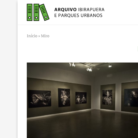
Início
»
Miro