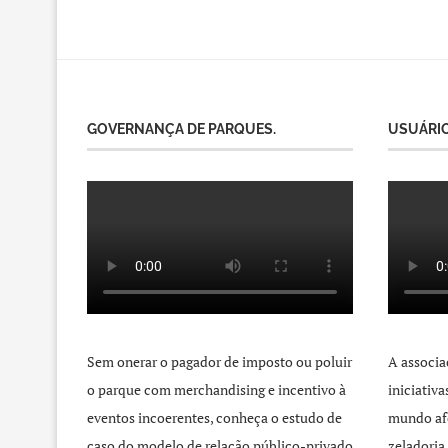
GOVERNANÇA DE PARQUES.
USUÁRIO
Sem onerar o pagador de imposto ou poluir
A associa
o parque com merchandising e incentivo à
iniciativ
eventos incoerentes, conheça o estudo de
mundo afo
caso do modelo de relação público-privado
zeladoria