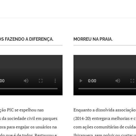
S FAZENDO A DIFERENÇA.
MORREU NA PRAIA.
ção PIC se espelhou nas
Enquanto a dissolvida associação
as da sociedade civil em parques
(2014-20) entregava melhorias e c
ra para engajar os usuários na
com ações comunitárias de cuida
 do que é de todos. Restaurou e
Ibirapuera, sem poluir ou custar 