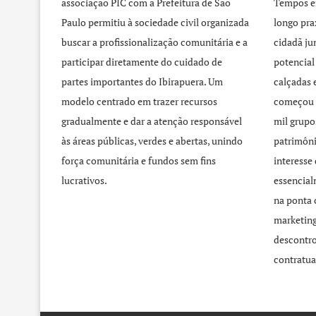
associação PIC com a Prefeitura de São
Tempos e
Paulo permitiu à sociedade civil organizada
longo pra
buscar a profissionalização comunitária e a
cidadã j
participar diretamente do cuidado de
potencial
partes importantes do Ibirapuera. Um
calçadas 
modelo centrado em trazer recursos
começou 
gradualmente e dar a atenção responsável
mil grupo
às áreas públicas, verdes e abertas, unindo
patrimôni
força comunitária e fundos sem fins
interesse
lucrativos.
essencial
na ponta 
marketing
descontro
contratua