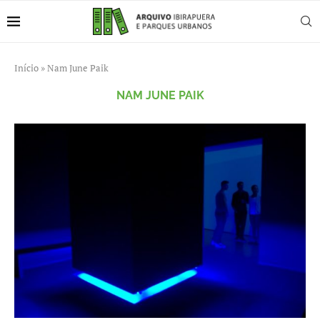
Início
»
Nam June Paik
NAM JUNE PAIK