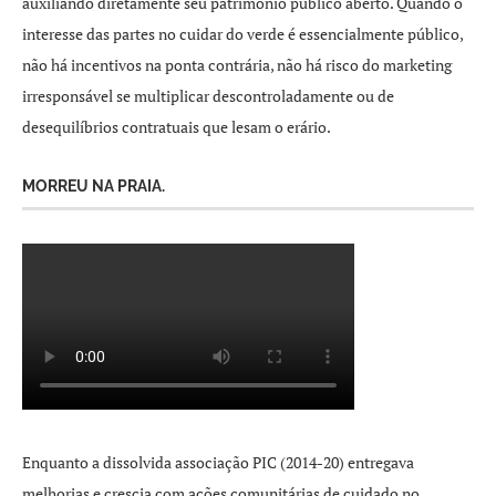
auxiliando diretamente seu patrimônio público aberto. Quando o
interesse das partes no cuidar do verde é essencialmente público,
não há incentivos na ponta contrária, não há risco do marketing
irresponsável se multiplicar descontroladamente ou de
desequilíbrios contratuais que lesam o erário.
MORREU NA PRAIA.
Enquanto a dissolvida associação PIC (2014-20) entregava
melhorias e crescia com ações comunitárias de cuidado no