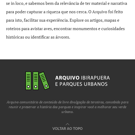
se in loco, e sabemos bem da relevância de ter material e narrativa
para poder capturar a riqueza que nos cerca. O Arquivo foi feito
para isto, facilitar sua experiência. Explore os artigos, mapas e
roteiros para avistar aves, encontrar monumentos e curiosidades
históricas ou identificar as árvores.
Arquivo comunitário de conteúdo de livre divulgação de terceiros, concebido para
reunir e preservar a história dos parques e inspirar você a melhorar seu verde
urbano.
VOLTAR AO TOPO