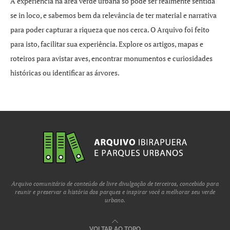
A experiência na área verde urbana só pode ser realmente sentida
se in loco, e sabemos bem da relevância de ter material e narrativa
para poder capturar a riqueza que nos cerca. O Arquivo foi feito
para isto, facilitar sua experiência. Explore os artigos, mapas e
roteiros para avistar aves, encontrar monumentos e curiosidades
históricas ou identificar as árvores.
Arquivo comunitário de conteúdo de livre divulgação de terceiros, concebido para
reunir e preservar a história dos parques e inspirar você a melhorar seu verde
urbano.
VOLTAR AO TOPO