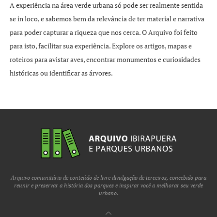
A experiência na área verde urbana só pode ser realmente sentida
se in loco, e sabemos bem da relevância de ter material e narrativa
para poder capturar a riqueza que nos cerca. O Arquivo foi feito
para isto, facilitar sua experiência. Explore os artigos, mapas e
roteiros para avistar aves, encontrar monumentos e curiosidades
históricas ou identificar as árvores.
Arquivo comunitário de conteúdo de livre divulgação de terceiros, concebido para
reunir e preservar a história dos parques e inspirar você a melhorar seu verde
urbano.