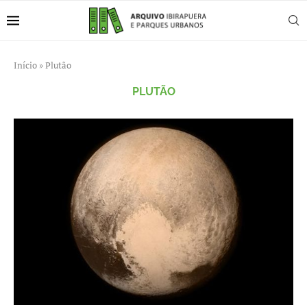
Início
»
Plutão
PLUTÃO