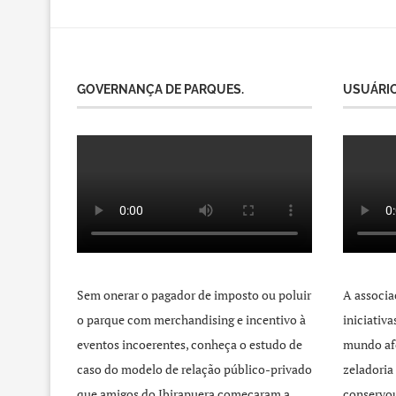
GOVERNANÇA DE PARQUES.
USUÁRIO
Sem onerar o pagador de imposto ou poluir
A associa
o parque com merchandising e incentivo à
iniciativ
eventos incoerentes, conheça o estudo de
mundo afo
caso do modelo de relação público-privado
zeladoria
que amigos do Ibirapuera começaram a
conservou