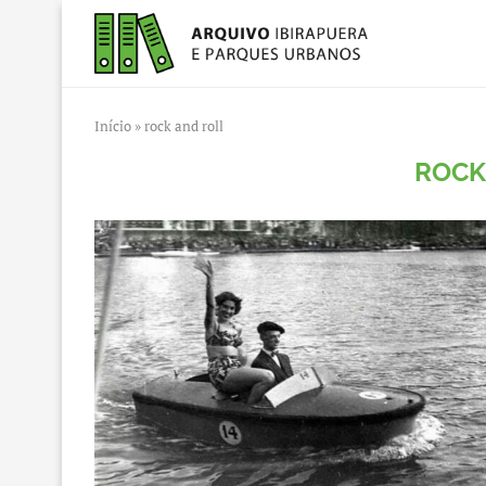
Início
»
rock and roll
ROCK