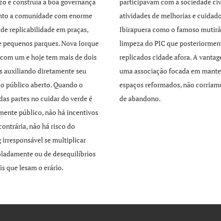
zo e construía a boa governança
participavam com a sociedade civ
unto a comunidade com enorme
atividades de melhorias e cuidad
 de replicabilidade em praças,
Ibirapuera como o famoso mutirã
e pequenos parques. Nova Iorque
limpeza do PIC que posteriormen
com um e hoje tem mais de dois
replicados cidade afora. A vant
s auxiliando diretamente seu
uma associação focada em mante
o público aberto. Quando o
espaços reformados, não corriamo
 das partes no cuidar do verde é
de abandono.
mente público, não há incentivos
contrária, não há risco do
 irresponsável se multiplicar
ladamente ou de desequilíbrios
is que lesam o erário.