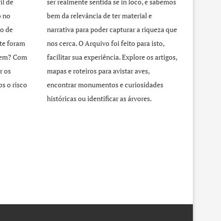
il de
ser realmente sentida se in loco, e sabemos
o no
bem da relevância de ter material e
o de
narrativa para poder capturar a riqueza que
te foram
nos cerca. O Arquivo foi feito para isto,
agem? Com
facilitar sua experiência. Explore os artigos,
r os
mapas e roteiros para avistar aves,
s o risco
encontrar monumentos e curiosidades
históricas ou identificar as árvores.