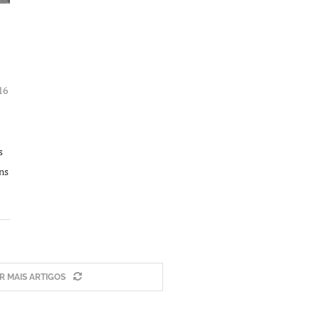
16
s
ns
 MAIS ARTIGOS