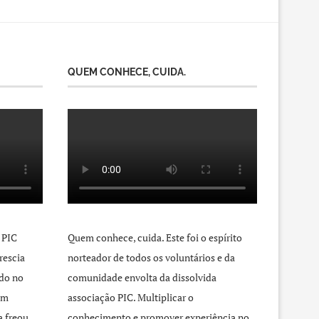
QUEM CONHECE, CUIDA.
 PIC
Quem conhece, cuida. Este foi o espírito
rescia
norteador de todos os voluntários e da
do no
comunidade envolta da dissolvida
um
associação PIC. Multiplicar o
a freou
conhecimento e promover experiência no