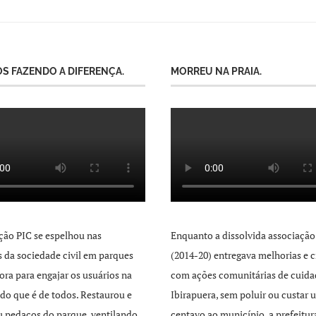
S FAZENDO A DIFERENÇA.
MORREU NA PRAIA.
ção PIC se espelhou nas
Enquanto a dissolvida associação
as da sociedade civil em parques
(2014-20) entregava melhorias e c
ra para engajar os usuários na
com ações comunitárias de cuida
 do que é de todos. Restaurou e
Ibirapuera, sem poluir ou custar 
 pedaços do parque, ventilando
centavo ao município, a prefeitur