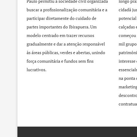
Paulo permitiu à sociedade civil organizada
longo pra
buscar a profissionalização comunitária e a
cidadã j
participar diretamente do cuidado de
potencial
partes importantes do Ibirapuera. Um
calçadas 
modelo centrado em trazer recursos
começou 
gradualmente e dar a atenção responsável
mil grupo
às áreas públicas, verdes e abertas, unindo
patrimôni
força comunitária e fundos sem fins
interesse
lucrativos.
essencial
na ponta 
marketing
descontro
contratua