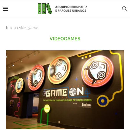
Início
»
videogames
VIDEOGAMES