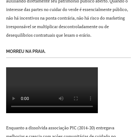
auxiliando diretamente seu patrimônio público aberto. Quando o
interesse das partes no cuidar do verde é essencialmente público,
não há incentivos na ponta contrária, não há risco do marketing
irresponsável se multiplicar descontroladamente ou de
desequilíbrios contratuais que lesam o erário.
MORREU NA PRAIA.
Enquanto a dissolvida associação PIC (2014-20) entregava
melhorias e crescia com ações comunitárias de cuidado no