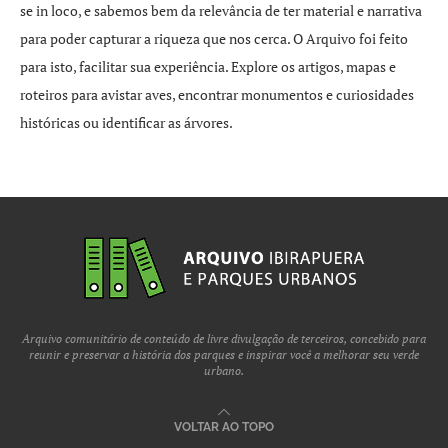
se in loco, e sabemos bem da relevância de ter material e narrativa
para poder capturar a riqueza que nos cerca. O Arquivo foi feito
para isto, facilitar sua experiência. Explore os artigos, mapas e
roteiros para avistar aves, encontrar monumentos e curiosidades
históricas ou identificar as árvores.
Arquivo comunitário de conteúdo de livre divulgação de terceiros, concebido para
reunir e preservar a história dos parques e inspirar você a melhorar seu verde
urbano.
VOLTAR AO TOPO