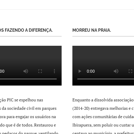
S FAZENDO A DIFERENÇA.
MORREU NA PRAIA.
ção PIC se espelhou nas
Enquanto a dissolvida associação
as da sociedade civil em parques
(2014-20) entregava melhorias e c
ra para engajar os usuários na
com ações comunitárias de cuida
 do que é de todos. Restaurou e
Ibirapuera, sem poluir ou custar 
 pedaços do parque, ventilando
centavo ao município, a prefeitur