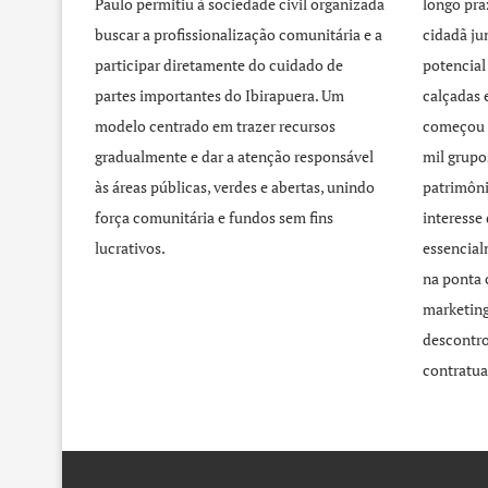
Paulo permitiu à sociedade civil organizada
longo pra
buscar a profissionalização comunitária e a
cidadã j
participar diretamente do cuidado de
potencial
partes importantes do Ibirapuera. Um
calçadas 
modelo centrado em trazer recursos
começou 
gradualmente e dar a atenção responsável
mil grupo
às áreas públicas, verdes e abertas, unindo
patrimôni
força comunitária e fundos sem fins
interesse
lucrativos.
essencial
na ponta 
marketing
descontro
contratua