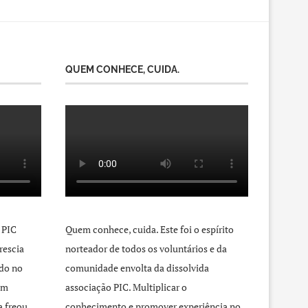
QUEM CONHECE, CUIDA.
 PIC
Quem conhece, cuida. Este foi o espírito
rescia
norteador de todos os voluntários e da
do no
comunidade envolta da dissolvida
um
associação PIC. Multiplicar o
a freou
conhecimento e promover experiência no