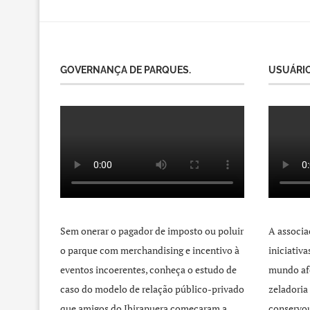
GOVERNANÇA DE PARQUES.
USUÁRIO
Sem onerar o pagador de imposto ou poluir
A associa
o parque com merchandising e incentivo à
iniciativ
eventos incoerentes, conheça o estudo de
mundo afo
caso do modelo de relação público-privado
zeladoria
que amigos do Ibirapuera começaram a
conservou