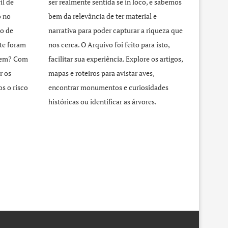
il de
ser realmente sentida se in loco, e sabemos
o no
bem da relevância de ter material e
o de
narrativa para poder capturar a riqueza que
te foram
nos cerca. O Arquivo foi feito para isto,
agem? Com
facilitar sua experiência. Explore os artigos,
r os
mapas e roteiros para avistar aves,
s o risco
encontrar monumentos e curiosidades
históricas ou identificar as árvores.