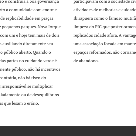
zo e construía a boa governança
participavam com a sociedade civ
unto a comunidade com enorme
atividades de melhorias e cuidad
 de replicabilidade em praças,
Ibirapuera como o famoso mutirã
e pequenos parques. Nova Iorque
limpeza do PIC que posteriormen
com um e hoje tem mais de dois
replicados cidade afora. A vant
s auxiliando diretamente seu
uma associação focada em mante
o público aberto. Quando o
espaços reformados, não corriamo
 das partes no cuidar do verde é
de abandono.
mente público, não há incentivos
contrária, não há risco do
 irresponsável se multiplicar
ladamente ou de desequilíbrios
is que lesam o erário.