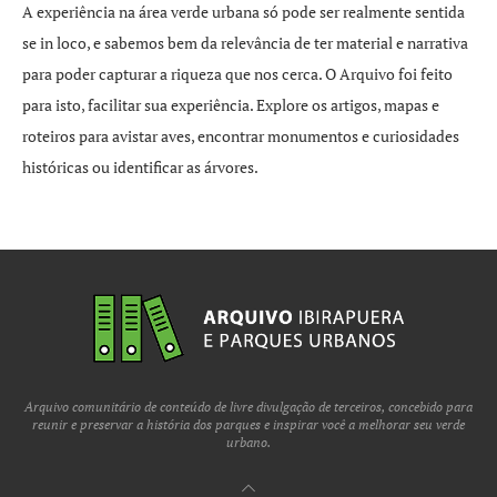
A experiência na área verde urbana só pode ser realmente sentida
se in loco, e sabemos bem da relevância de ter material e narrativa
para poder capturar a riqueza que nos cerca. O Arquivo foi feito
para isto, facilitar sua experiência. Explore os artigos, mapas e
roteiros para avistar aves, encontrar monumentos e curiosidades
históricas ou identificar as árvores.
Arquivo comunitário de conteúdo de livre divulgação de terceiros, concebido para
reunir e preservar a história dos parques e inspirar você a melhorar seu verde
urbano.