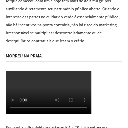
Iorque começou com um e hoje tem mais de dois mil grupos
auxiliando diretamente seu patrimônio público aberto. Quando o
interesse das partes no cuidar do verde é essencialmente público,
não há incentivos na ponta contrária, não há risco do marketing
irresponsável se multiplicar descontroladamente ou de
desequilíbrios contratuais que lesam o erário.
MORREU NA PRAIA.
Enquanto a dissolvida associação PIC (2014-20) entregava