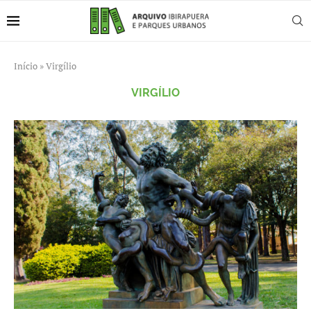
Início
»
Virgílio
VIRGÍLIO