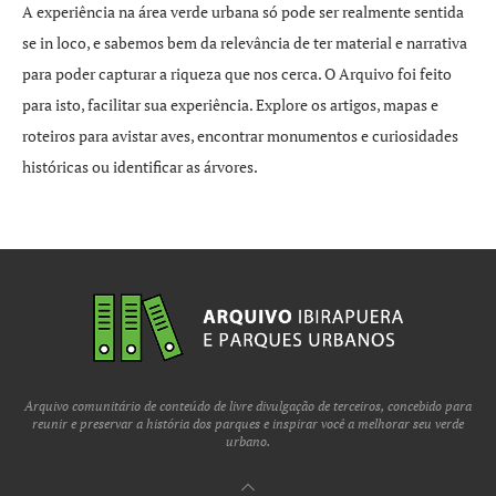
A experiência na área verde urbana só pode ser realmente sentida
se in loco, e sabemos bem da relevância de ter material e narrativa
para poder capturar a riqueza que nos cerca. O Arquivo foi feito
para isto, facilitar sua experiência. Explore os artigos, mapas e
roteiros para avistar aves, encontrar monumentos e curiosidades
históricas ou identificar as árvores.
Arquivo comunitário de conteúdo de livre divulgação de terceiros, concebido para
reunir e preservar a história dos parques e inspirar você a melhorar seu verde
urbano.