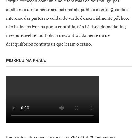
Iorque começou com um e hoje tem mais de dois mil grupos
auxiliando diretamente seu patrimônio público aberto. Quando o
interesse das partes no cuidar do verde é essencialmente público,
não há incentivos na ponta contrária, não há risco do marketing
irresponsável se multiplicar descontroladamente ou de
desequilíbrios contratuais que lesam o erário.
MORREU NA PRAIA.
Enquanto a dissolvida associação PIC (2014-20) entregava