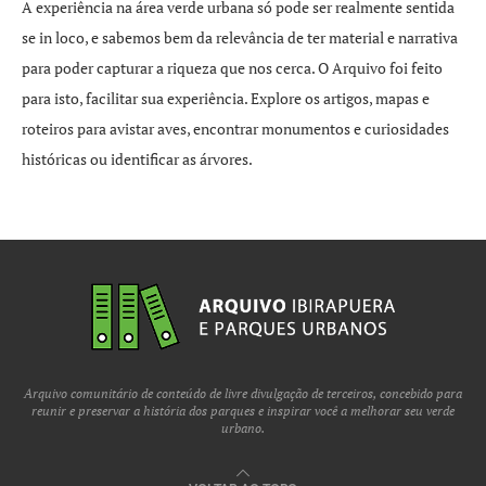
A experiência na área verde urbana só pode ser realmente sentida
se in loco, e sabemos bem da relevância de ter material e narrativa
para poder capturar a riqueza que nos cerca. O Arquivo foi feito
para isto, facilitar sua experiência. Explore os artigos, mapas e
roteiros para avistar aves, encontrar monumentos e curiosidades
históricas ou identificar as árvores.
Arquivo comunitário de conteúdo de livre divulgação de terceiros, concebido para
reunir e preservar a história dos parques e inspirar você a melhorar seu verde
urbano.