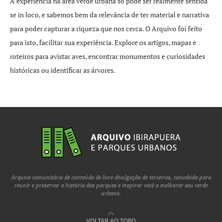
A experiência na área verde urbana só pode ser realmente sentida
se in loco, e sabemos bem da relevância de ter material e narrativa
para poder capturar a riqueza que nos cerca. O Arquivo foi feito
para isto, facilitar sua experiência. Explore os artigos, mapas e
roteiros para avistar aves, encontrar monumentos e curiosidades
históricas ou identificar as árvores.
Arquivo comunitário de conteúdo de livre divulgação de terceiros, concebido para
reunir e preservar a história dos parques e inspirar você a melhorar seu verde
urbano.
VOLTAR AO TOPO