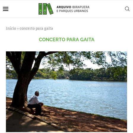
Início
»
concerto para gaita
CONCERTO PARA GAITA