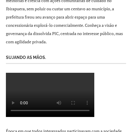
melhorias e crescia com ações comunitárias de cuidado no
Ibirapuera, sem poluir ou custar um centavo ao município, a
prefeitura freou seu avanço para abrir espaço para uma
concessionária explorá-lo comercialmente. Conheça a visão e
governança da dissolvida PIC, centrada no interesse público, mas
com agilidade privada.
SUJANDO AS MÃOS.
Época em que todos interessados participavam com a sociedade