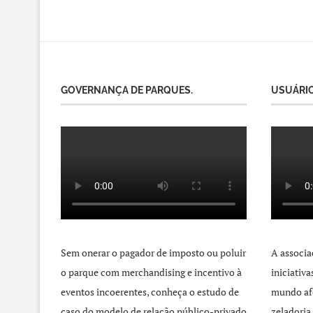
GOVERNANÇA DE PARQUES.
USUÁRIO
Sem onerar o pagador de imposto ou poluir
A associa
o parque com merchandising e incentivo à
iniciativ
eventos incoerentes, conheça o estudo de
mundo afo
caso do modelo de relação público-privado
zeladoria