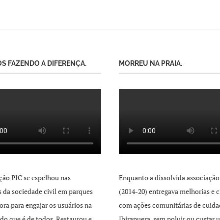
S FAZENDO A DIFERENÇA.
MORREU NA PRAIA.
ção PIC se espelhou nas
Enquanto a dissolvida associação
as da sociedade civil em parques
(2014-20) entregava melhorias e c
ra para engajar os usuários na
com ações comunitárias de cuida
 do que é de todos. Restaurou e
Ibirapuera, sem poluir ou custar 