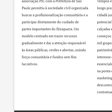
associação PIC com a Prefeitura de São
Tempos e
Paulo permitiu à sociedade civil organizada
longo pra
buscar a profissionalização comunitária e a
cidadã j
participar diretamente do cuidado de
potencial
partes importantes do Ibirapuera. Um
calçadas 
modelo centrado em trazer recursos
começou 
gradualmente e dar a atenção responsável
mil grupo
às áreas públicas, verdes e abertas, unindo
patrimôni
força comunitária e fundos sem fins
interesse
lucrativos.
essencial
na ponta 
marketing
descontro
contratua