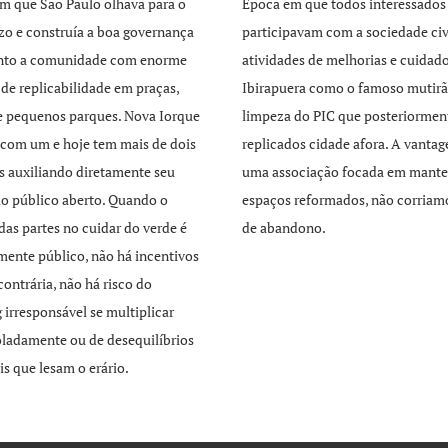
m que São Paulo olhava para o
Época em que todos interessados
zo e construía a boa governança
participavam com a sociedade civ
unto a comunidade com enorme
atividades de melhorias e cuidad
 de replicabilidade em praças,
Ibirapuera como o famoso mutirã
e pequenos parques. Nova Iorque
limpeza do PIC que posteriormen
com um e hoje tem mais de dois
replicados cidade afora. A vant
s auxiliando diretamente seu
uma associação focada em mante
o público aberto. Quando o
espaços reformados, não corriamo
 das partes no cuidar do verde é
de abandono.
mente público, não há incentivos
contrária, não há risco do
 irresponsável se multiplicar
ladamente ou de desequilíbrios
is que lesam o erário.