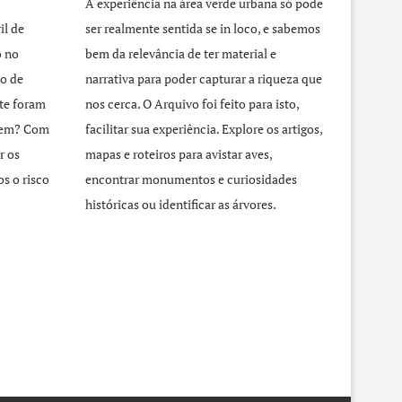
A experiência na área verde urbana só pode
il de
ser realmente sentida se in loco, e sabemos
o no
bem da relevância de ter material e
o de
narrativa para poder capturar a riqueza que
te foram
nos cerca. O Arquivo foi feito para isto,
agem? Com
facilitar sua experiência. Explore os artigos,
r os
mapas e roteiros para avistar aves,
s o risco
encontrar monumentos e curiosidades
históricas ou identificar as árvores.