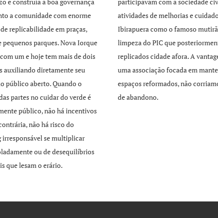
zo e construía a boa governança
participavam com a sociedade civ
unto a comunidade com enorme
atividades de melhorias e cuidad
 de replicabilidade em praças,
Ibirapuera como o famoso mutirã
e pequenos parques. Nova Iorque
limpeza do PIC que posteriormen
com um e hoje tem mais de dois
replicados cidade afora. A vant
s auxiliando diretamente seu
uma associação focada em mante
o público aberto. Quando o
espaços reformados, não corriamo
 das partes no cuidar do verde é
de abandono.
mente público, não há incentivos
contrária, não há risco do
 irresponsável se multiplicar
ladamente ou de desequilíbrios
is que lesam o erário.