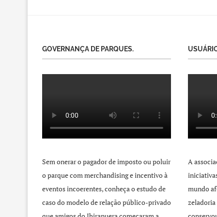
GOVERNANÇA DE PARQUES.
USUÁRIO
Sem onerar o pagador de imposto ou poluir
A associa
o parque com merchandising e incentivo à
iniciativ
eventos incoerentes, conheça o estudo de
mundo afo
caso do modelo de relação público-privado
zeladoria
que amigos do Ibirapuera começaram a
conservou