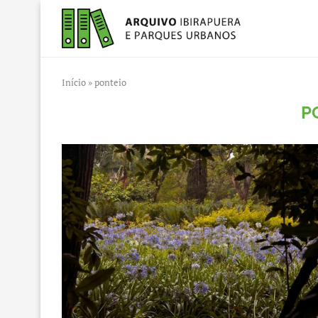
Início
»
ponteio
P