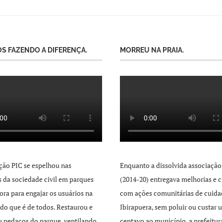
S FAZENDO A DIFERENÇA.
MORREU NA PRAIA.
ção PIC se espelhou nas
Enquanto a dissolvida associação
as da sociedade civil em parques
(2014-20) entregava melhorias e c
ra para engajar os usuários na
com ações comunitárias de cuida
 do que é de todos. Restaurou e
Ibirapuera, sem poluir ou custar 
 pedaços do parque, ventilando
centavo ao município, a prefeitur