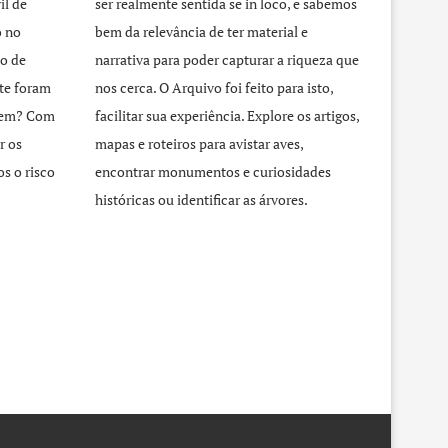
il de
ser realmente sentida se in loco, e sabemos
o no
bem da relevância de ter material e
o de
narrativa para poder capturar a riqueza que
te foram
nos cerca. O Arquivo foi feito para isto,
agem? Com
facilitar sua experiência. Explore os artigos,
r os
mapas e roteiros para avistar aves,
s o risco
encontrar monumentos e curiosidades
históricas ou identificar as árvores.