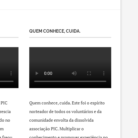
QUEM CONHECE, CUIDA.
 PIC
Quem conhece, cuida. Este foi o espírito
rescia
norteador de todos os voluntários e da
do no
comunidade envolta da dissolvida
um
associação PIC. Multiplicar o
a freou
conhecimento e promover experiência no