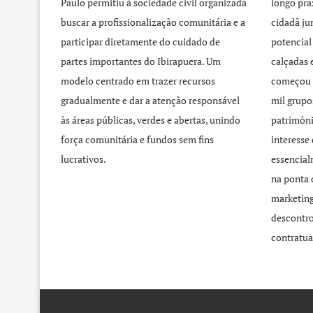
Paulo permitiu à sociedade civil organizada
longo pra
buscar a profissionalização comunitária e a
cidadã j
participar diretamente do cuidado de
potencial
partes importantes do Ibirapuera. Um
calçadas 
modelo centrado em trazer recursos
começou 
gradualmente e dar a atenção responsável
mil grupo
às áreas públicas, verdes e abertas, unindo
patrimôni
força comunitária e fundos sem fins
interesse
lucrativos.
essencial
na ponta 
marketing
descontro
contratua