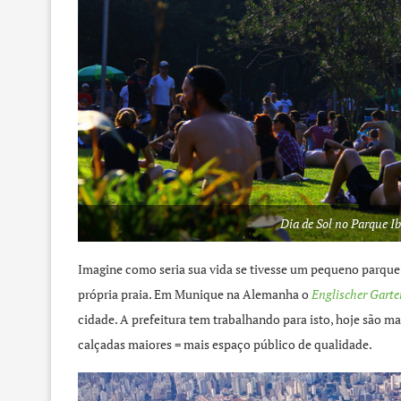
Dia de Sol no Parque I
Imagine como seria sua vida se tivesse um pequeno parque 
própria praia. Em Munique na Alemanha o
Englischer Garte
cidade. A prefeitura tem trabalhando para isto, hoje são m
calçadas maiores = mais espaço público de qualidade.