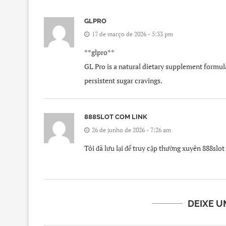
GLPRO
17 de março de 2026 - 5:33 pm
**glpro**
GL Pro is a natural dietary supplement formula
persistent sugar cravings.
888SLOT COM LINK
26 de junho de 2026 - 7:26 am
Tôi đã lưu lại để truy cập thường xuyên 888sl
DEIXE 