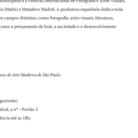
toEspaña e o Festival Internacional de Fotografia e Artes Visuais,
da (Madri) e Matadero Madrid. A produtora espanhola dedica toda
 campos distintos, como fotografia, artes visuais, literatura,
s como o pensamento de hoje, a sociedade e o desenvolvimento
seu de Arte Moderna de São Paulo
gueiredo)
ral, s/nº – Portão 3
ncia até as 18h)