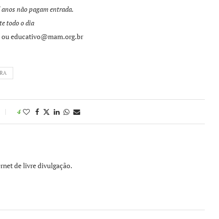
5 anos não pagam entrada.
e todo o dia
 ou educativo@mam.org.br
ERA
4
rnet de livre divulgação.