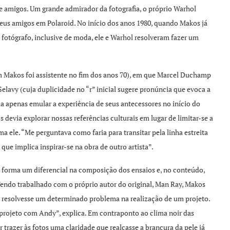
 amigos. Um grande admirador da fotografia, o próprio Warhol
seus amigos em Polaroid. No início dos anos 1980, quando Makos já
fotógrafo, inclusive de moda, ele e Warhol resolveram fazer um
m Makos foi assistente no fim dos anos 70), em que Marcel Duchamp
lavy (cuja duplicidade no “r” inicial sugere pronúncia que evoca a
ia apenas emular a experiência de seus antecessores no início do
s devia explorar nossas referências culturais em lugar de limitar-se a
ma ele. “Me perguntava como faria para transitar pela linha estreita
que implica inspirar-se na obra de outro artista”.
a forma um diferencial na composição dos ensaios e, no conteúdo,
Tendo trabalhado com o próprio autor do original, Man Ray, Makos
e resolvesse um determinado problema na realização de um projeto.
projeto com Andy”, explica. Em contraponto ao clima noir das
trazer às fotos uma claridade que realçasse a brancura da pele já