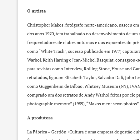
O artista
Christopher Makos, fotógrafo norte-americano, nasceu em L
dos anos 1970, tem trabalhado no desenvolvimento de um es
frequentadores de clubes noturnos e dos expoentes do pré
como “White Trash”, sucesso publicado em 1977) capturara
Warhol, Keith Harring e Jean-Michel Basquiat, consagrou-
para revistas como Interview, Rolling Stone, House and Ga
retratados, figuram Elizabeth Taylor, Salvador Dalí, John L
como Guggenheim de Bilbao, Whitney Museum (NY), IVAM (V
comprado um dos retratos de Andy Warhol feitos por ele pa
photographic memory” (1989), “Makos men: sewn photos” (
A produtora
La Fábrica – Gestión +Cultura é uma empresa de gestão cul