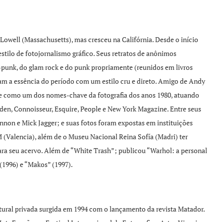
owell (Massachusetts), mas cresceu na Califórnia. Desde o início
tilo de fotojornalismo gráfico. Seus retratos de anônimos
-punk, do glam rock e do punk propriamente (reunidos em livros
m a essência do período com um estilo cru e direto. Amigo de Andy
se como um dos nomes-chave da fotografia dos anos 1980, atuando
rden, Connoisseur, Esquire, People e New York Magazine. Entre seus
ennon e Mick Jagger; e suas fotos foram expostas em instituições
alencia), além de o Museu Nacional Reina Sofía (Madri) ter
ra seu acervo. Além de “White Trash”; publicou “Warhol: a personal
1996) e “Makos” (1997).
tural privada surgida em 1994 com o lançamento da revista Matador.