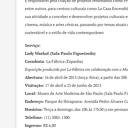
É responsável pela criação de projetos renomados como PHo
entre outros, para centros culturais como La Casa Encendi
sua atividade a conceber e desenvolver projetos culturais em
cinema, música e artes cênicas, passando por temas atuai
sustentável e o estilo de vida contemporâneo
Serviço:
Lady Warhol (Sala Paulo Figueiredo)
Curadoria:
La Fábrica (Espanha)
Exposição produzida por La Fábrica em colaboração com o Mu
Abertura:
16 de abril de 2013 (terça-feira), a partir das 20h
Visitação:
17 de abril a 23 de junho de 2013
Local:
Museu de Arte Moderna de São Paulo (Sala Paulo Fi
Endereço:
Parque do Ibirapuera: Avenida Pedro Álvares Cab
Horários:
Terça a domingo, das 10h às 17h30 (com permanê
Telefone:
(11) 5085-1300
Ingresso:
R$ 6,00