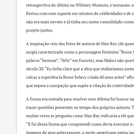
retrospectiva do último no Whitney Museum, e tornaram-se
flertou com esse suporte em retratos de celebridades e de 
não era mais novato e já tinha seu nome consolidado como 
projeto juntos.
A inspiração veio das fotos de autoria de Man Ray (de que
surgia caracterizado como o personagem feminino “Rrose Se
palavra “hereuse”, “feliz” em francês), mas Makos não quer
século 20. “Eu tinha claro que a obra que realiaríamos junto
calcar a experiência Rrose Selavy criada 60 anos antes” afir
que separa a usurpação que supõe a citação da criatividade 
A forma encontrada para resolver esse dilema foi buscar n
trazer questões presentes no tempo dos próprios autores. 
muitas vezes se pergunta como Man Ray indicaria a ele qu
“E foi dessa forma que compreendi como devia executar o 
imagens de seus antecessores, o norte-americano optou por 