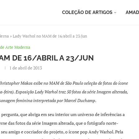
COLEÇÃO DE ARTIGOS
AMAD
derna
»
Lady Warhol no MAM de 16/abril a 23/jun
de Arte Moderna
M DE 16/ABRIL A 23/JUN
1 de abril de 2013
hristopher Makos exibe no MAM de São Paulo seleção de fotos do ícone
ça-feira). Exposição Lady Warhol traz 50 fotos da série Imagem alterada,
personagem feminina interpretada por Marcel Duchamp.
 pergunta, que abriga em seu interior um universo de inferências a
cerne das fotos da série Imagem alterada, que o fotógrafo norte-
eu amigo e cocriador do projeto, o ícone pop Andy Warhol. Pela