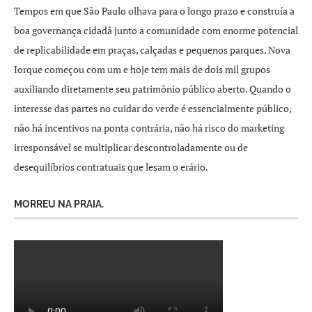
Tempos em que São Paulo olhava para o longo prazo e construía a
boa governança cidadã junto a comunidade com enorme potencial
de replicabilidade em praças, calçadas e pequenos parques. Nova
Iorque começou com um e hoje tem mais de dois mil grupos
auxiliando diretamente seu patrimônio público aberto. Quando o
interesse das partes no cuidar do verde é essencialmente público,
não há incentivos na ponta contrária, não há risco do marketing
irresponsável se multiplicar descontroladamente ou de
desequilíbrios contratuais que lesam o erário.
MORREU NA PRAIA.