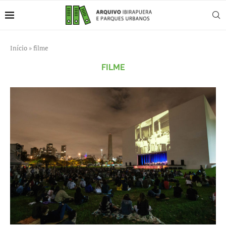
Início
»
filme
FILME